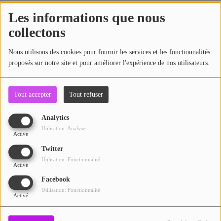
ARTISTES
Les informations que nous
collectons
PLAYLIST
Recherche par lieu
Nous utilisons des cookies pour fournir les services et les fonctionnalités
TITRES DIFFUSÉS
proposés sur notre site et pour améliorer l'expérience de nos utilisateurs.
Médias
Recherche par date
Tout accepter
Tout refuser
PHOTOS
Analytics
PODCASTS
Utilisation: Analyse
Activé
VIDÉOS
Twitter
Utilisation: Fonctionnalité
Activé
Participez
Facebook
Utilisation: Fonctionnalité
Activé
DÉDICACES