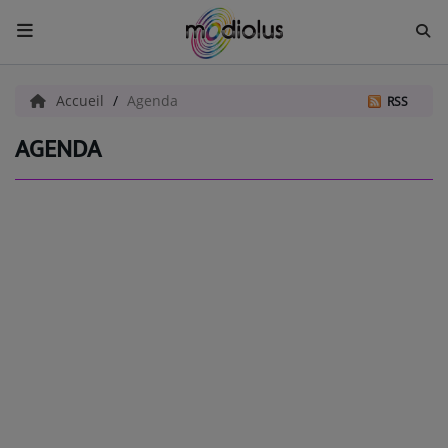
ACCUEIL
Accueil
Agenda
RSS
AGENDA
Radio
ACTUALITÉS
EMISSIONS
EQUIPES
EVÈNEMENTS
Musique
TOP 10