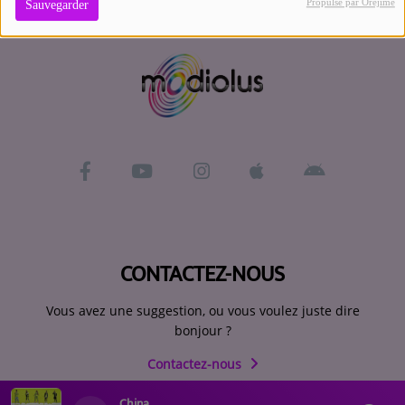
Propulsé par Orejime
Sauvegarder
Contact
Se connecter
CONTACTEZ-NOUS
Vous avez une suggestion, ou vous voulez juste dire
bonjour ?
Contactez-nous
China