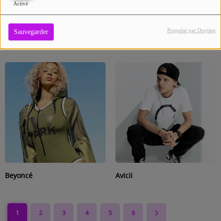
Activé
Propulsé par Orejime
Sauvegarder
Taylor Swift
One Direction
Beyoncé
Avicii
1
2
3
4
5
6