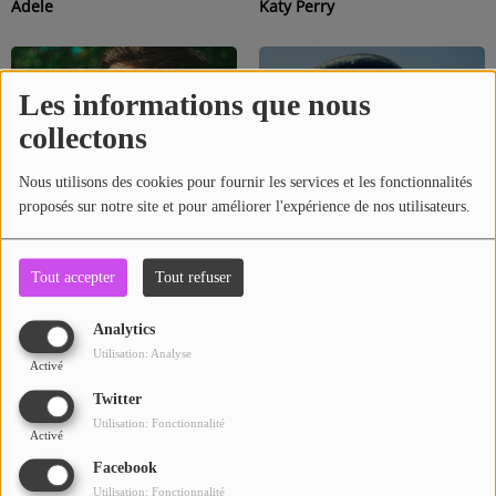
Adele
Katy Perry
Contact
Se connecter
Les informations que nous
collectons
Nous utilisons des cookies pour fournir les services et les fonctionnalités
proposés sur notre site et pour améliorer l'expérience de nos utilisateurs.
Tout accepter
Tout refuser
Calvin Harris
Drake
Analytics
Utilisation: Analyse
Activé
Twitter
Utilisation: Fonctionnalité
Activé
Facebook
Utilisation: Fonctionnalité