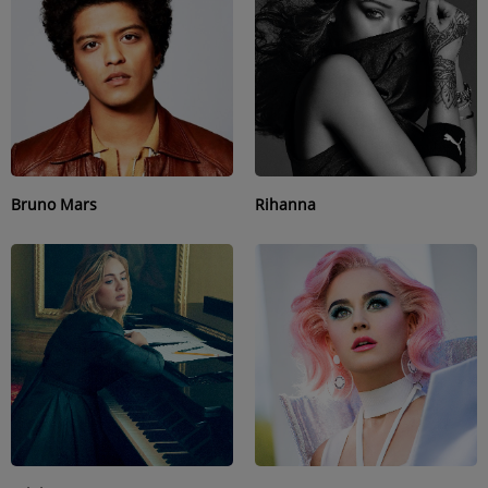
ARTISTES
PLAYLIST
TITRES DIFFUSÉS
Médias
Bruno Mars
Rihanna
PHOTOS
PODCASTS
VIDÉOS
Participez
DÉDICACES