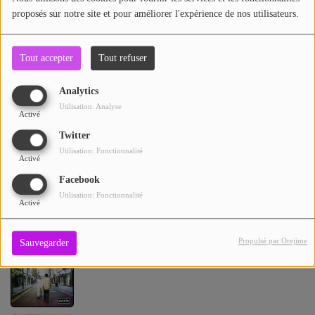
Lire la suite
proposés sur notre site et pour améliorer l'expérience de nos utilisateurs.
Tout accepter
Tout refuser
Top Titres
Analytics
Utilisation: Analyse
WONDERWALL
1
Activé
Twitter
Utilisation: Fonctionnalité
Activé
Facebook
DON'T LOOK BACK IN ANGER
2
Utilisation: Fonctionnalité
Activé
Propulsé par Orejime
Sauvegarder
WONDERWALL - REMASTERED
3