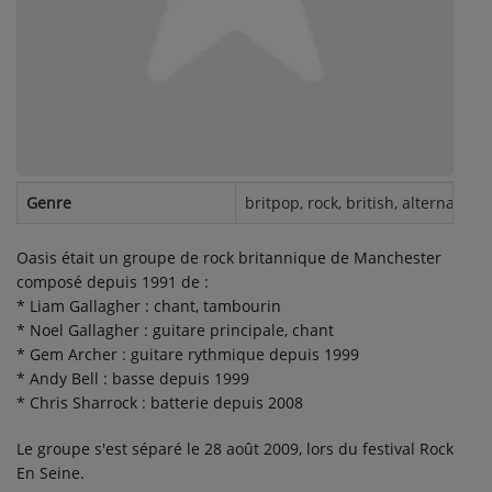
ARTISTES
PLAYLIST
TITRES DIFFUSÉS
Médias
Genre
britpop, rock, british, alternative,
PHOTOS
Oasis était un groupe de rock britannique de Manchester
PODCASTS
composé depuis 1991 de :
* Liam Gallagher : chant, tambourin
VIDÉOS
* Noel Gallagher : guitare principale, chant
* Gem Archer : guitare rythmique depuis 1999
* Andy Bell : basse depuis 1999
Participez
* Chris Sharrock : batterie depuis 2008
DÉDICACES
Le groupe s'est séparé le 28 août 2009, lors du festival Rock
En Seine.