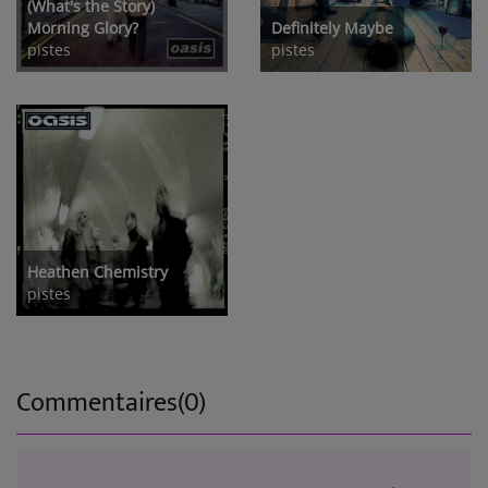
(What's the Story)
Morning Glory?
Definitely Maybe
pistes
pistes
Heathen Chemistry
pistes
Commentaires(0)