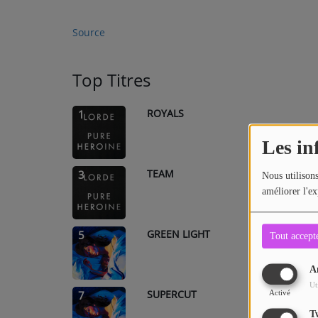
Source
Contact
Top Titres
ROYALS
1
Les in
TEAM
3
Nous utilisons
améliorer l'ex
GREEN LIGHT
5
Tout accept
A
Ut
SUPERCUT
7
Activé
T