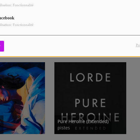
ilisation: Fonctionnalité
400 LUX
10
acebook
ilisation: Fonctionnalité
Pr
r
a
Pure Heroine (Extended)
pistes