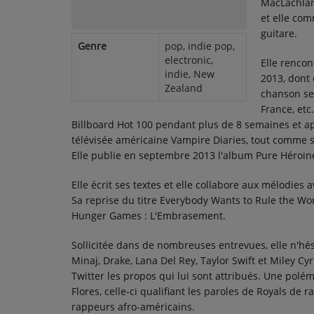
MacLachlan 
TOP 10
et elle co
guitare.
ARTISTES
Genre
pop, indie pop,
electronic,
Elle renco
PLAYLIST
indie, New
2013, dont 
Zealand
chanson se
TITRES DIFFUSÉS
France, etc
Billboard Hot 100 pendant plus de 8 semaines et ap
télévisée américaine Vampire Diaries, tout comme 
Médias
Elle publie en septembre 2013 l'album Pure Héroin
PHOTOS
Elle écrit ses textes et elle collabore aux mélodies a
PODCASTS
Sa reprise du titre Everybody Wants to Rule the Wor
Hunger Games : L'Embrasement.
VIDÉOS
Sollicitée dans de nombreuses entrevues, elle n'hési
Minaj, Drake, Lana Del Rey, Taylor Swift et Miley 
Participez
Twitter les propos qui lui sont attribués. Une pol
Flores, celle-ci qualifiant les paroles de Royals de r
DÉDICACES
rappeurs afro-américains.