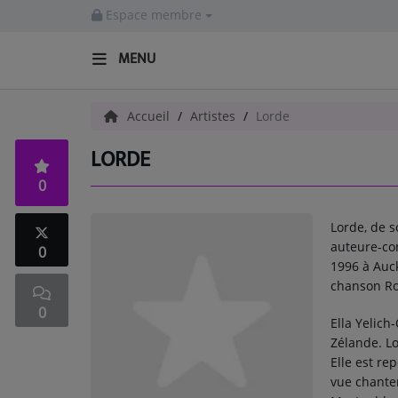
Espace membre
MENU
ACCUEIL
Accueil
Artistes
Lorde
LORDE
Radio
0
ACTUALITÉS
Lorde, de s
EMISSIONS
auteure-co
0
1996 à Auck
EQUIPES
chanson Ro
0
EVÈNEMENTS
Ella Yelich
Zélande. Lo
Elle est re
Musique
vue chante