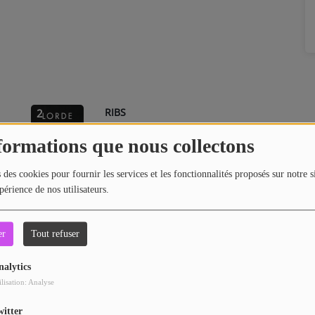
RIBS
2
formations que nous collectons
TENNIS COURT
4
 des cookies pour fournir les services et les fonctionnalités proposés sur notre s
périence de nos utilisateurs.
BUZZCUT SEASON
6
er
Tout refuser
nalytics
ilisation: Analyse
LIABILITY
8
witter