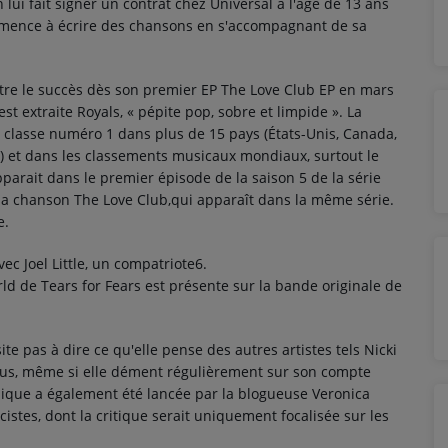
lui fait signer un contrat chez Universal à l'âge de 13 ans
mmence à écrire des chansons en s'accompagnant de sa
ntre le succès dès son premier EP The Love Club EP en mars
est extraite Royals, « pépite pop, sobre et limpide ». La
 classe numéro 1 dans plus de 15 pays (États-Unis, Canada,
.) et dans les classements musicaux mondiaux, surtout le
parait dans le premier épisode de la saison 5 de la série
sa chanson The Love Club,qui apparaît dans la même série.
e.
vec Joel Little, un compatriote6.
ld de Tears for Fears est présente sur la bande originale de
te pas à dire ce qu'elle pense des autres artistes tels Nicki
Cyrus, même si elle dément régulièrement sur son compte
émique a également été lancée par la blogueuse Veronica
acistes, dont la critique serait uniquement focalisée sur les