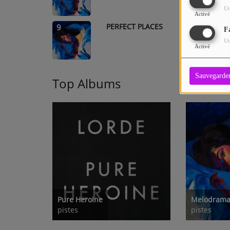
Ut
Activé
PERFECT PLACES
9
F
Ut
Activé
Sauvegarde
Top Albums
Pure Heroine
Melodram
pistes
pistes