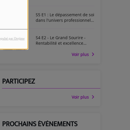
Enregistré en live au Dental
Forum
S5 E1 : Le dépassement de soi
dans l'univers professionnel -
Enregistré en live au Dental
Forum
S4 E2 - Le Grand Sourire -
opulsé par Orejime
Rentabilité et excellence
médicale - Entretiens de
Garancière 2025
Voir plus
PARTICIPEZ
Voir plus
PROCHAINS ÉVÈNEMENTS