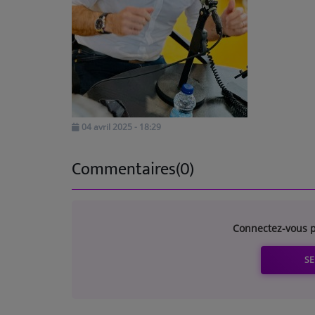
TOP 10
ARTISTES
PLAYLIST
TITRES DIFFUSÉS
04 avril 2025 - 18:29
Médias
Commentaires(0)
PHOTOS
PODCASTS
Connectez-vous p
VIDÉOS
SE
Participez
DÉDICACES