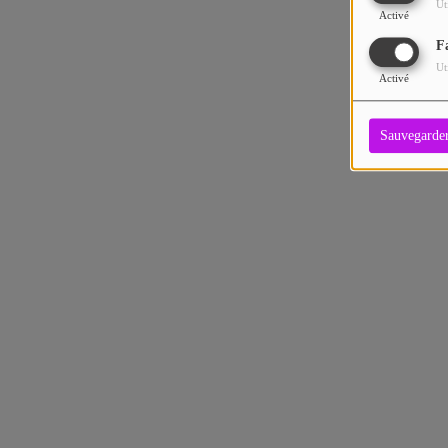
Ut
Activé
F
Ut
Activé
Sauvegarde