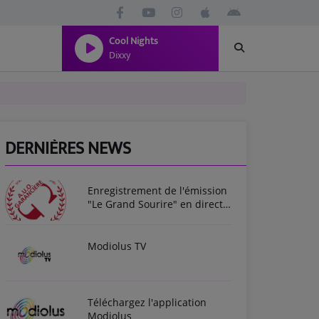
Cool Nights
Dixxy
DERNIÈRES NEWS
Enregistrement de l'émission
"Le Grand Sourire" en direct
des Entretiens de Garancière
2025
Modiolus TV
Téléchargez l'application
Modiolus