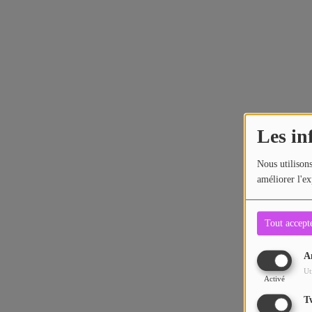
Contact
Les in
Nous utilisons
améliorer l'ex
Tout accept
A
Ut
Activé
T