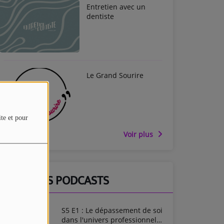
Entretien avec un
dentiste
Le Grand Sourire
ite et pour
Voir plus
DERNIERS PODCASTS
S5 E1 : Le dépassement de soi
dans l'univers professionnel -