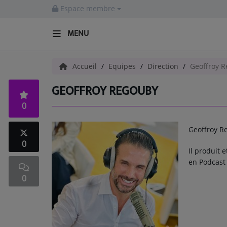
Espace membre
MENU
ACCUEIL
Accueil
Equipes
Direction
Geoffroy 
GEOFFROY REGOUBY
Radio
0
ACTUALITÉS
Geoffroy R
EMISSIONS
0
Il produit 
EQUIPES
en Podcast
0
EVÈNEMENTS
Musique