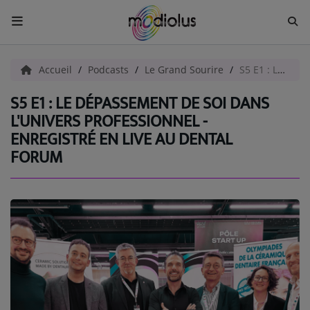
ACCUEIL
Accueil
Podcasts
Le Grand Sourire
S5 E1 : Le dépassement de soi dans l'univers professionnel - Enregistré en live au Dental Forum
S5 E1 : LE DÉPASSEMENT DE SOI DANS
Radio
L'UNIVERS PROFESSIONNEL -
ENREGISTRÉ EN LIVE AU DENTAL
ACTUALITÉS
FORUM
EMISSIONS
EQUIPES
EVÈNEMENTS
Musique
TOP 10