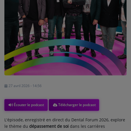
ARTISTES
PLAYLIST
TITRES DIFFUSÉS
Médias
PHOTOS
PODCASTS
27 avril 2026 - 14:56
VIDÉOS
Télécharger le podcast
Écouter le podcast
Participez
DÉDICACES
L'épisode, enregistré en direct du Dental Forum 2026, explore
le thème du
dépassement de soi
dans les carrières