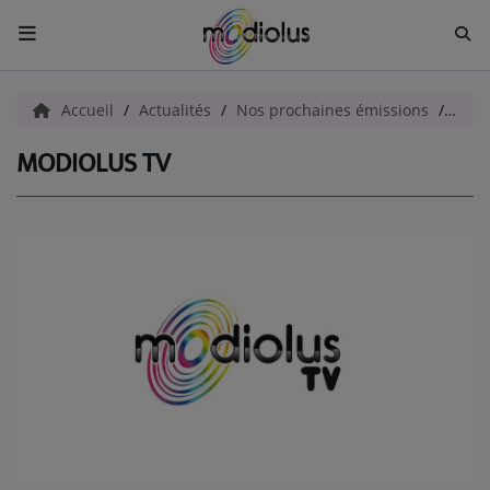
ACCUEIL
Accueil
Actualités
Nos prochaines émissions
Modi
MODIOLUS TV
Radio
ACTUALITÉS
EMISSIONS
EQUIPES
EVÈNEMENTS
Musique
TOP 10