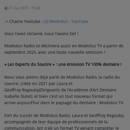
ARTISTES
27 mai 2025 - 15:34
PLAYLIST
-> Chaine Youtube :
(3) Modiolus - YouTube
TITRES DIFFUSÉS
Vous l'avez réclamé, nous l'avons fait !
Modiolus Radio se déclinera aussi en Modiolus TV a partir de
Médias
septembre 2025, avec une toute nouvelle emission !
PHOTOS
« Les Experts du Sourire » : une émission TV 100% dentaire !
PODCASTS
Nous vous avions déjà parlé de Modiolus Radio, la radio du
sourire, créée en 2021 par Laura et
VIDÉOS
Geoffroy Regouby(Dirigeants de l’Académie d’Art Dentaire
Isabelle Dutel), et bien c’est un tout nouveau format qui
arrive aujourd’hui dans le paysage du dentaire : Modiolus TV.
Participez
Fort du succès de Modiolus Radio, Laura et Geoffroy Regouby,
DÉDICACES
accompagnés de leur équipe de professionnels de la
communication, ont créé un format TV venant compléter le