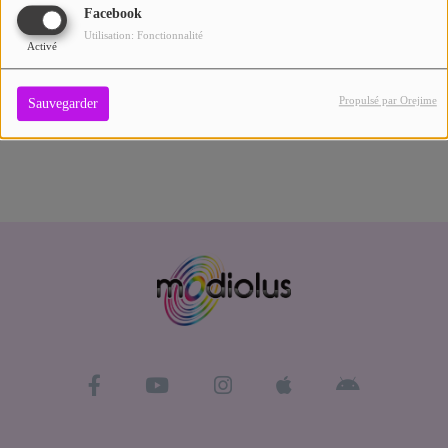
SE CONNECTER
Facebook
Contact
Utilisation: Fonctionnalité
Activé
Se connecter
Propulsé par Orejime
Sauvegarder