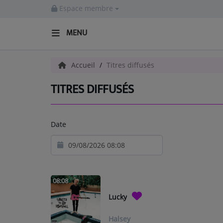
Espace membre
MENU
ACCUEIL
Accueil
Titres diffusés
TITRES DIFFUSÉS
Radio
ACTUALITÉS
Date
EMISSIONS
EQUIPES
EVÈNEMENTS
08:08
Lucky
Musique
Halsey