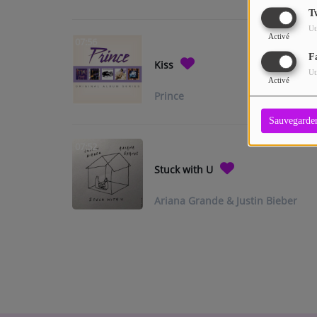
T
Ut
Contact
Activé
07:56
F
Kiss
Ut
Activé
Prince
Sauvegarde
07:52
Stuck with U
Ariana Grande & Justin Bieber