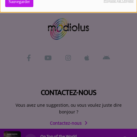
Propulsé par Orejime
Sauvegarder
Contact
Se connecter
CONTACTEZ-NOUS
Vous avez une suggestion, ou vous voulez juste dire
bonjour ?
Contactez-nous
On Top of the World