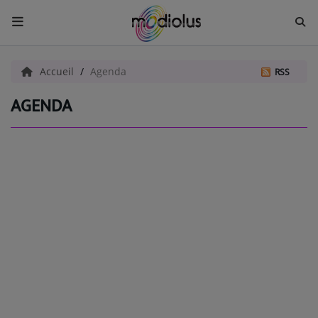
ACCUEIL
Accueil
Agenda
RSS
AGENDA
Radio
ACTUALITÉS
EMISSIONS
EQUIPES
EVÈNEMENTS
Musique
TOP 10