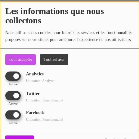
ARTISTES
Les informations que nous
collectons
PLAYLIST
Recherche par lieu
Nous utilisons des cookies pour fournir les services et les fonctionnalités
TITRES DIFFUSÉS
proposés sur notre site et pour améliorer l'expérience de nos utilisateurs.
Médias
Recherche par date
Tout accepter
Tout refuser
PHOTOS
Analytics
PODCASTS
Utilisation: Analyse
Activé
VIDÉOS
Twitter
Utilisation: Fonctionnalité
Activé
Participez
Facebook
Utilisation: Fonctionnalité
Activé
DÉDICACES